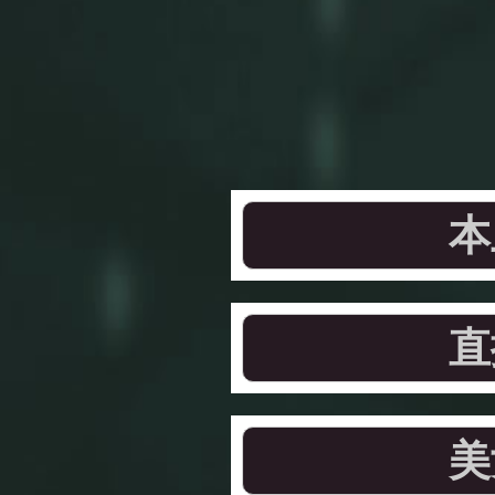
本
直
美