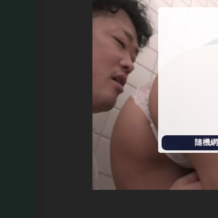
始
播
放
隨機網址