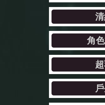
清
角色
超
戶