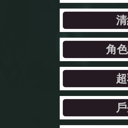
清
角色
超
戶