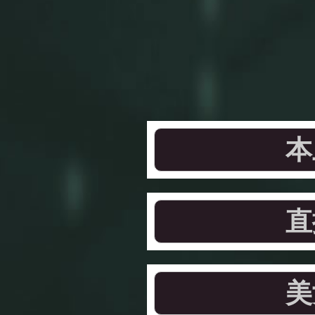
本
直
美