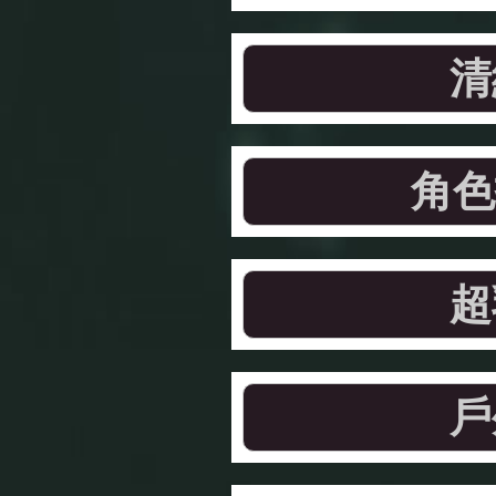
清
角色
超
戶