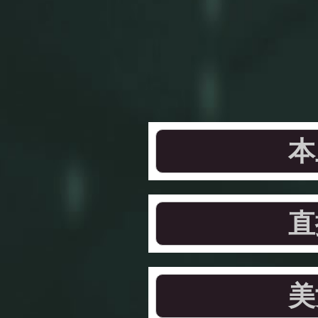
本
直
美