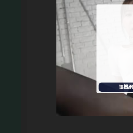
始
播
放
隨機網址