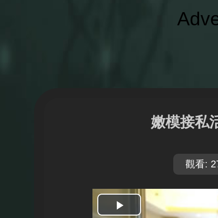
Adve
嫩模接私
觀看: 2
開