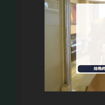
始
播
放
隨機網址