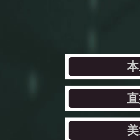
本
直
美