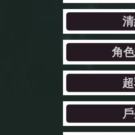
清
角色
超
戶