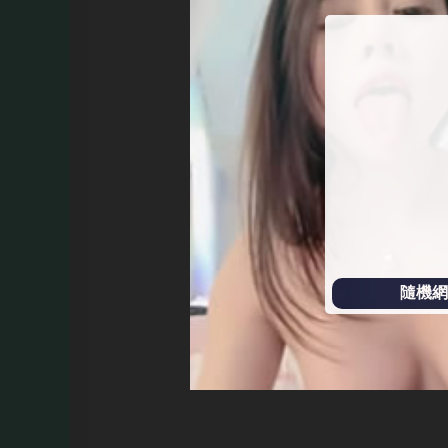
始
播
放
隨機網址