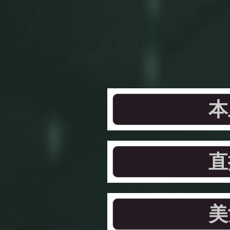
本
直
美