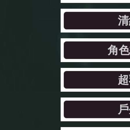
清
角色
超
戶