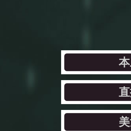
本
直
美