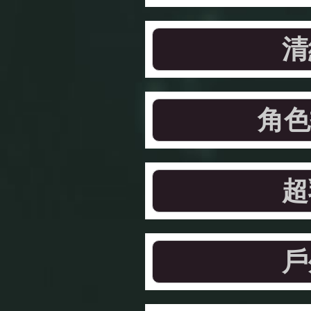
清
角色
超
戶