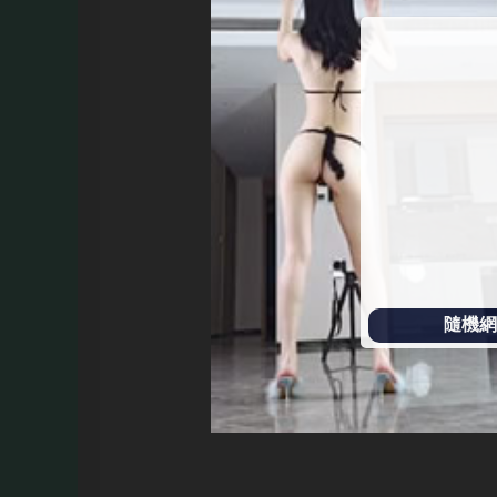
始
播
放
隨機網址