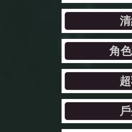
清
角色
超
戶