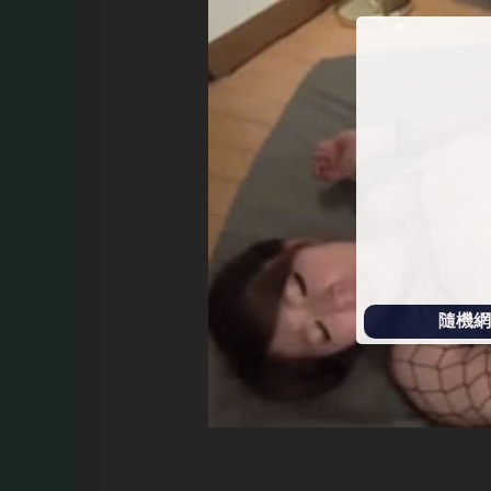
始
播
放
隨機網址