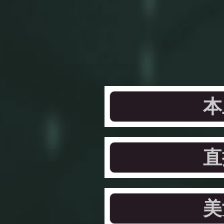
本
直
美