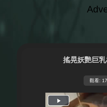
Adve
搖晃妖艷巨乳
觀看: 17
開