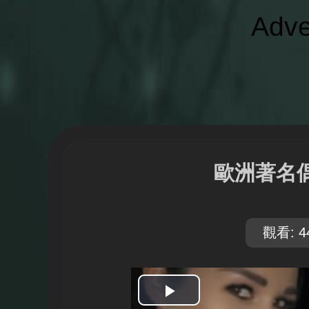
Adve
歐洲著名
觀看: 4
開