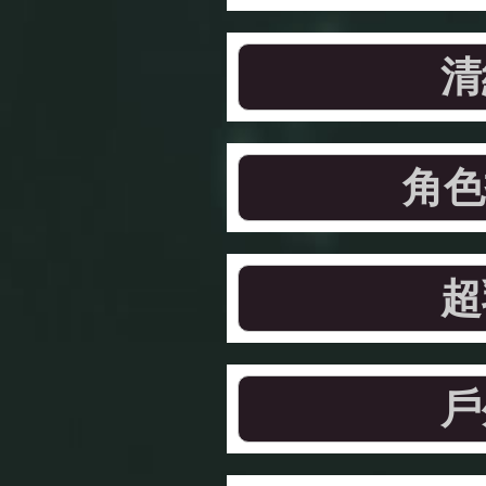
清
角色
超
戶