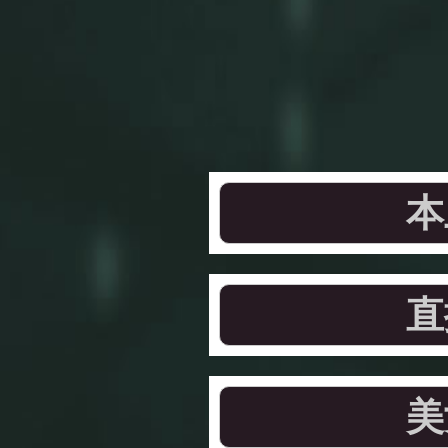
本
直
美