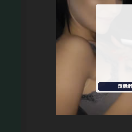
始
播
放
隨機網址