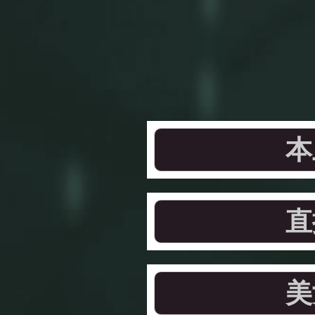
本
直
美