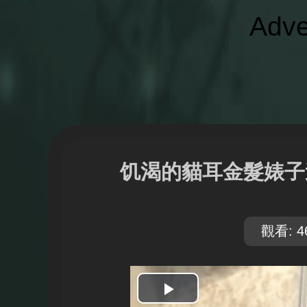
Adve
饥渴的貓耳金髮婊子
觀看: 4
開