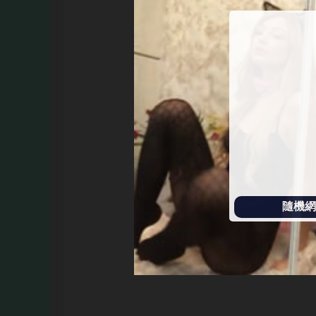
始
播
放
隨機網址