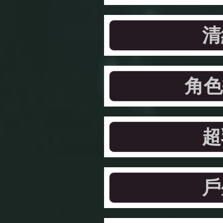
清
角色
超
戶