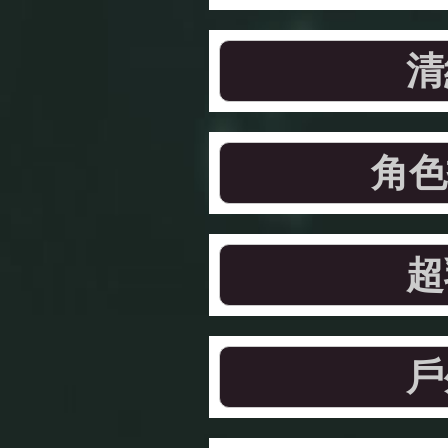
清
角色
超
戶