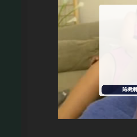
始
播
放
隨機網址