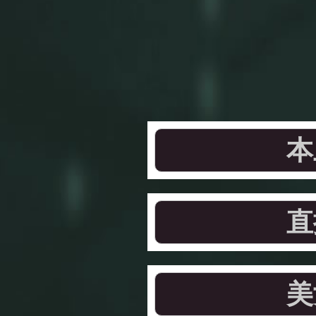
本
直
美