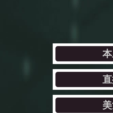
本
直
美