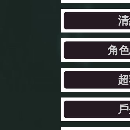
清
角色
超
戶