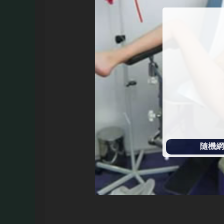
始
播
放
隨機網址