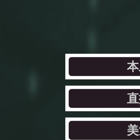
本
直
美