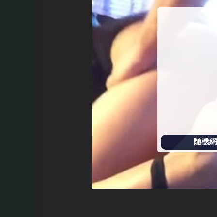
始
播
放
隨機網址