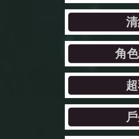
清
角色
超
戶