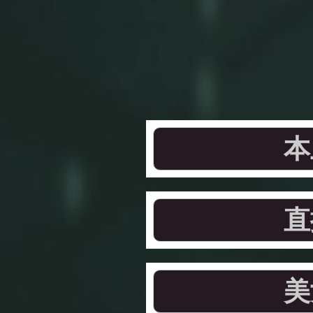
本
直
美