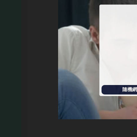
始
播
放
隨機網址