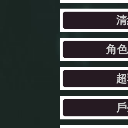
清
角色
超
戶