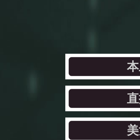
本
直
美