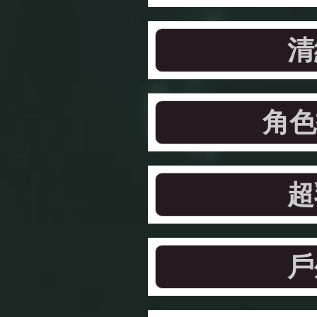
清
角色
超
戶