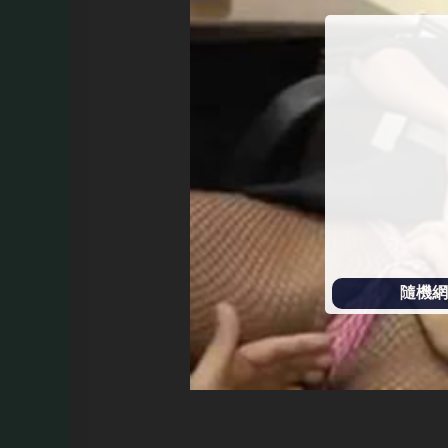
始
播
放
隨機網址