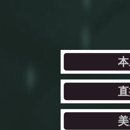
本
直
美