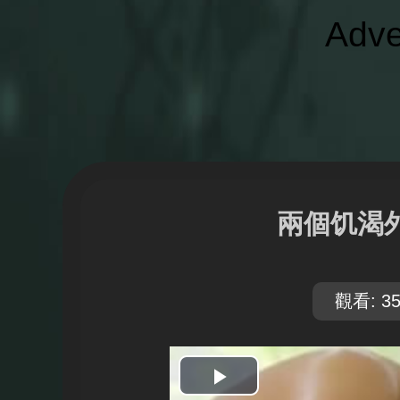
Adve
兩個饥渴
觀看: 35
開