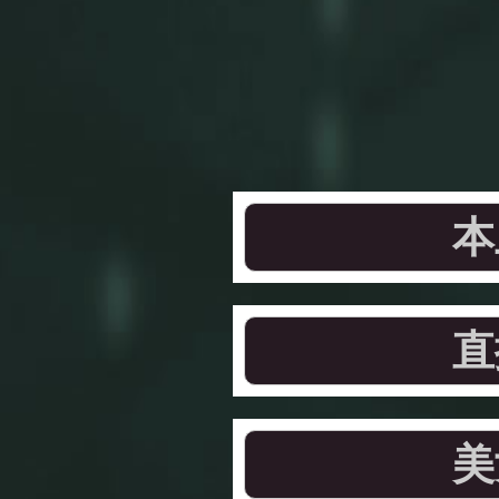
本
直
美