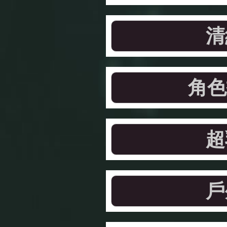
清
角色
超
戶