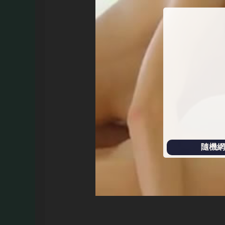
始
播
放
隨機網址