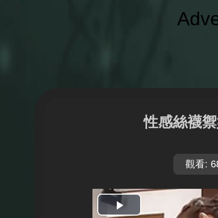
Adve
性感絲襪禦
觀看: 6
開