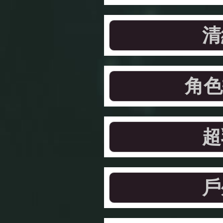
清
角色
超
戶