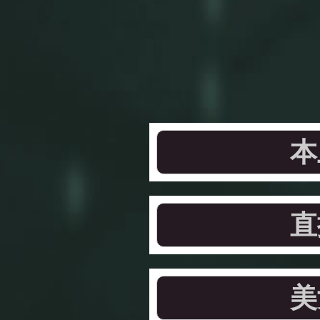
本
直
美