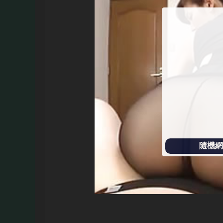
始
播
放
隨機網址