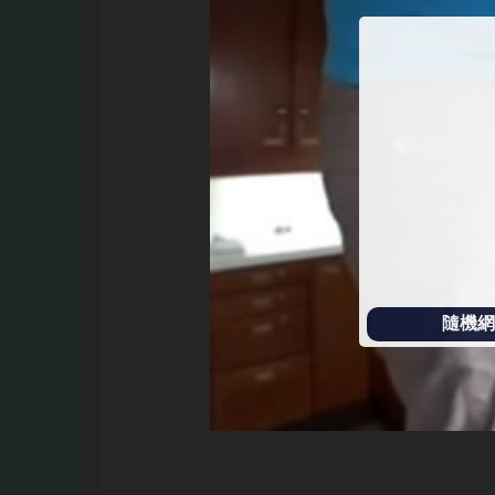
始
播
放
隨機網址