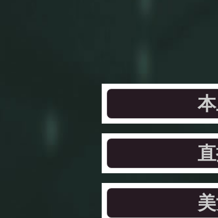
本
直
美