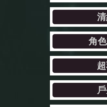
清
角色
超
戶