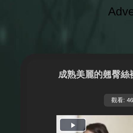
Adve
成熟美麗的翹臀絲襪
觀看: 46
開