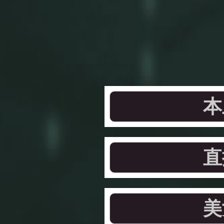
本
直
美