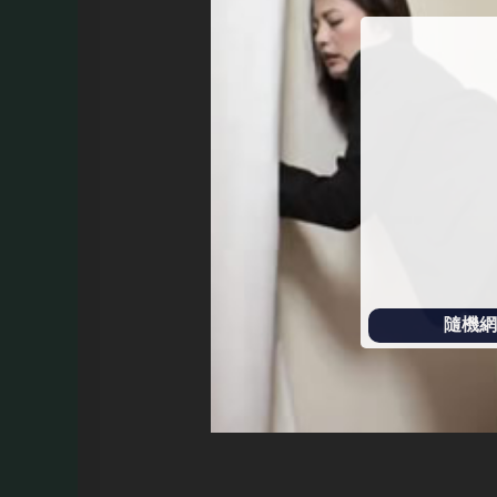
始
播
放
隨機網址