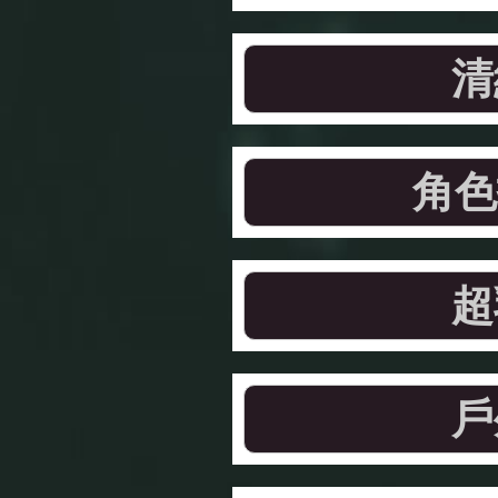
清
角色
超
戶