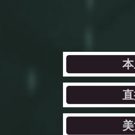
本
直
美