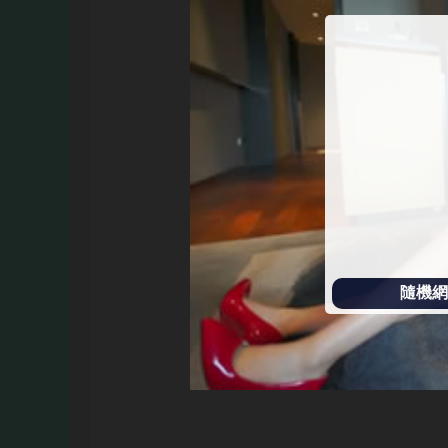
始
播
放
隨機網址