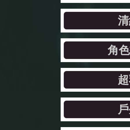
清
角色
超
戶